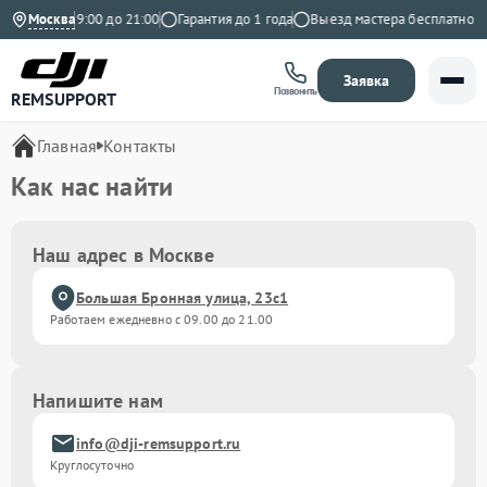
едневно с 9:00 до 21:00
Москва
Гарантия до 1 года
Выезд мастера бесплатно
Заявка
Позвонить
REMSUPPORT
Главная
Контакты
Как нас найти
Наш адрес в Москве
Большая Бронная улица, 23с1
Работаем ежедневно с 09.00 до 21.00
Напишите нам
info@dji-remsupport.ru
Круглосуточно