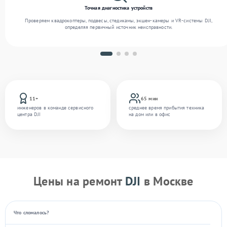
Точная диагностика устройств
Проверяем квадрокоптеры, подвесы, стедикамы, экшен-камеры и VR-системы DJI,
определяя первичный источник неисправности.
11+
65 мин
инженеров в команде сервисного
среднее время прибытия техника
центра DJI
на дом или в офис
Цены на ремонт
DJI
в Москве
Что сломалось?