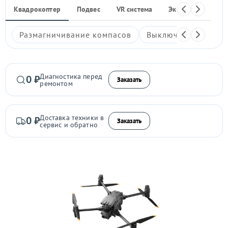
Квадрокоптер
Подвес
VR система
Экшен-камера
Размагничивание компасов
Выключается
Гл
Диагностика перед
0 ₽
Заказать
ремонтом
Доставка техники в
0 ₽
Заказать
сервис и обратно