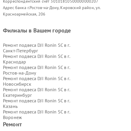
Корреспондентский счёт 30101810500000000207
Адрес банка г.Ростов-на-Дону, Кировский район, ул.
Красноармейская, 206
Филиалы в Вашем городе
Ремонт подвеса DJI Ronin SC в г.
Санкт-Петербург
Ремонт подвеса DJI Ronin SC в г.
Краснодар
Ремонт подвеса DJI Ronin SC в г.
Ростов-на-Дону
Ремонт подвеса DJI Ronin SC в г.
Новосибирск
Ремонт подвеса DJI Ronin SC в г.
Екатеринбург
Ремонт подвеса DJI Ronin SC в г.
Казань
Ремонт подвеса DJI Ronin SC в г.
Воронеж
Ремонт подвеса DJI Ronin SC в г.
Ремонт
Волгоград