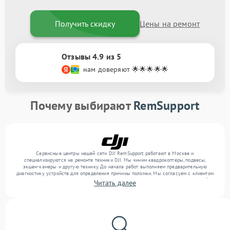
Получить скидку
Цены на ремонт
Отзывы 4.9 из 5
нам доверяют 🌟🌟🌟🌟🌟
Почему выбирают
RemSupport
Сервисные центры нашей сети DJI RemSupport работают в Москве и
специализируются на ремонте техники DJI. Мы чиним квадрокоптеры, подвесы,
экшен-камеры и другую технику. До начала работ выполняем предварительную
диагностику устройств для определения причины поломки. Мы согласуем с клиентом
перечень необходимых работ и их стоимость, затем выполняем ремонт с заменой
Читать далее
деталей по необходимости. В конце подтверждаем качество оказанных услуг
итоговым тестом всех функций техники.