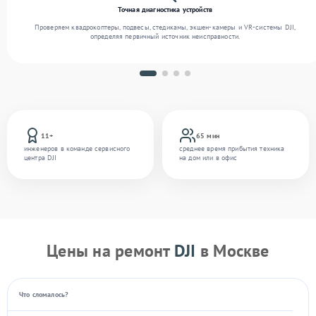
Точная диагностика устройств
Проверяем квадрокоптеры, подвесы, стедикамы, экшен-камеры и VR-системы DJI,
определяя первичный источник неисправности.
11+
65 мин
инженеров в команде сервисного
среднее время прибытия техника
центра DJI
на дом или в офис
Цены на ремонт
DJI
в Москве
Что сломалось?