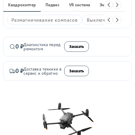
Квадрокоптер
Подвес
VR система
Экшен-камера
Размагничивание компасов
Выключается
Гл
Диагностика перед
0 ₽
Заказать
ремонтом
Доставка техники в
0 ₽
Заказать
сервис и обратно