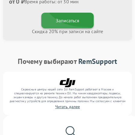
от 0 ₽
Время работы: от 30 мин
Записаться
Скидка 20% при записи на сайте
Почему выбирают
RemSupport
Сервисные центры нашей сети DJI RemSupport работают в Москве и
специализируются на ремонте техники DJI. Мы чиним квадрокоптеры, подвесы,
экшен-камеры и другую технику. До начала работ выполняем предварительную
диагностику устройств для определения причины поломки. Мы согласуем с клиентом
перечень необходимых работ и их стоимость, затем выполняем ремонт с заменой
Читать далее
деталей по необходимости. В конце подтверждаем качество оказанных услуг
итоговым тестом всех функций техники.