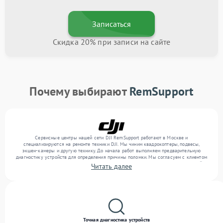
Записаться
Скидка 20% при записи на сайте
Почему выбирают
RemSupport
Сервисные центры нашей сети DJI RemSupport работают в Москве и
специализируются на ремонте техники DJI. Мы чиним квадрокоптеры, подвесы,
экшен-камеры и другую технику. До начала работ выполняем предварительную
диагностику устройств для определения причины поломки. Мы согласуем с клиентом
перечень необходимых работ и их стоимость, затем выполняем ремонт с заменой
Читать далее
деталей по необходимости. В конце подтверждаем качество оказанных услуг
итоговым тестом всех функций техники.
Точная диагностика устройств