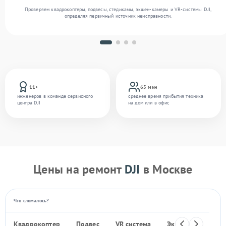
Проверяем квадрокоптеры, подвесы, стедикамы, экшен-камеры и VR-системы DJI,
определяя первичный источник неисправности.
11+
65 мин
инженеров в команде сервисного
среднее время прибытия техника
центра DJI
на дом или в офис
Цены на ремонт
DJI
в Москве
Что сломалось?
Квадрокоптер
Подвес
VR система
Экшен-камера