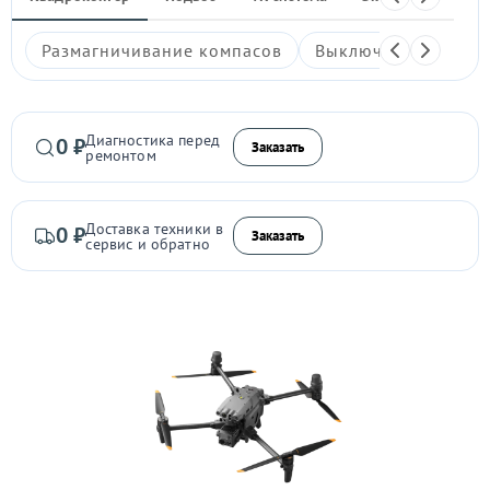
Размагничивание компасов
Выключается
Гл
Диагностика перед
0 ₽
Заказать
ремонтом
Доставка техники в
0 ₽
Заказать
сервис и обратно