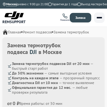
екс
Москва
Ежедневно с 9:00 до 21:00
Гарантия до 1 года
Выезд мастера беспл
Заявка
Позвонить
REMSUPPORT
Главная
Ремонт подвесов
Замена термотрубок
Замена термотрубок
подвеса
DJI
в Москве
Замена термотрубок подвесов DJI от 20 мин
—
быстрый старт работ
До 30% экономии
— самые выгодные условия
Контроль на каждом этапе
— прозрачный процесс
Диагностика DJI от 10 мин
— точное выявление
Официальная гарантия до 12 мес.
— любые
проверки результата
от 0 ₽
Время работы: от 30 мин