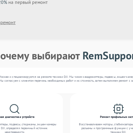
20%
на первый ремонт
 ремонт
очему выбирают
RemSuppo
Москве и специализируются на ремонте техники DJI. Мы чиним квадрокоптеры, подвесы, экшен-каме
Мы согласуем с клиентом перечень необходимых работ и их стоимость, затем выполняем ремонт с з
ная диагностика устройств
Ремонт профильных сис
птеры, подвесы, стедикамы, экшен-камеры
Восстанавливаем моторы, стабилизаторы
 DJI, определяя первичный источник
разъемы и программные функции с уч
неисправности.
техники DJI.