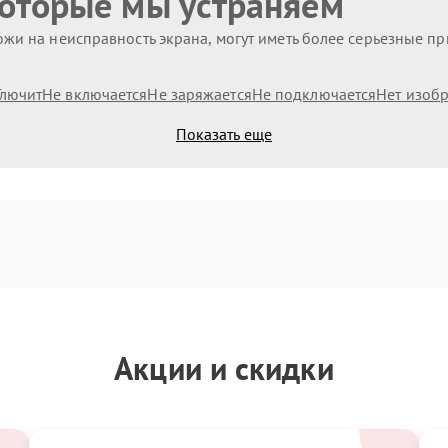
которые мы устраняем
жи на неисправность экрана, могут иметь более серьезные п
Глючит
Не включается
Не заряжается
Не подключается
Нет изоб
Показать еще
Акции и скидки