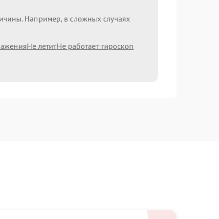
ричины. Например, в сложных случаях
ражения
Не летит
Не работает гироскоп