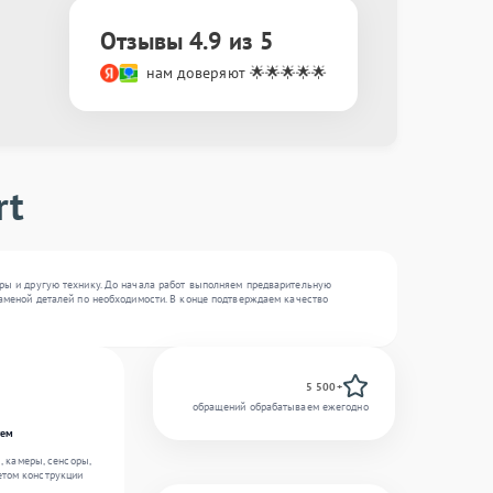
Отзывы 4.9 из 5
нам доверяют 🌟🌟🌟🌟🌟
rt
ры и другую технику. До начала работ выполняем предварительную
аменой деталей по необходимости. В конце подтверждаем качество
5 500+
обращений обрабатываем ежегодно
тем
, камеры, сенсоры,
етом конструкции