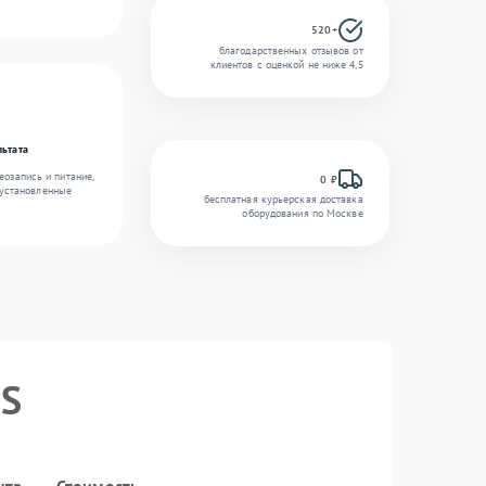
520+
благодарственных отзывов от
клиентов с оценкой не ниже 4,5
льтата
еозапись и питание,
0 ₽
 установленные
бесплатная курьерская доставка
оборудования по Москве
2S