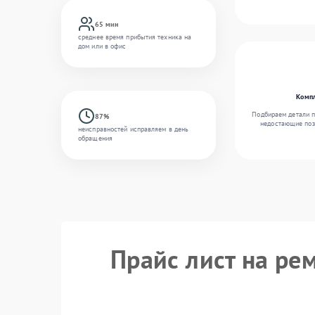
65 мин
среднее время прибытия техника на
дом или в офис
Комп
Подбираем детали п
87%
недостающие поз
неисправностей исправляем в день
обращения
Прайс лист на рем