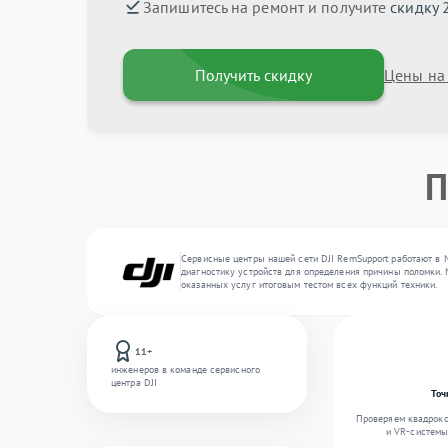
Запишитесь на ремонт и получите
скидку 
Получить скидку
Цены на
П
Сервисные центры нашей сети DJI RemSupport работают в 
диагностику устройств для определения причины поломки. 
оказанных услуг итоговым тестом всех функций техники.
11+
инженеров в команде сервисного
центра DJI
Точ
Проверяем квадроко
и VR-системы