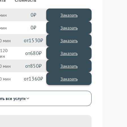
нта
Стоимость
0
Заказать
0
Заказать
1530
0
120
680
850
0
1360
0
ть все услуги