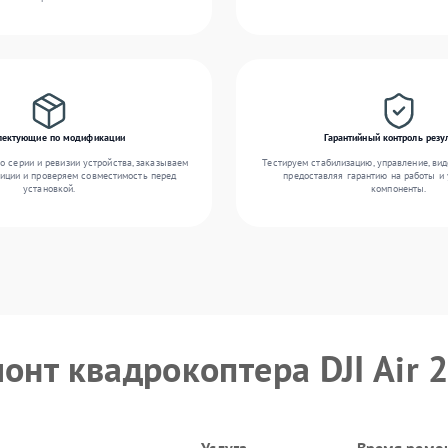
лектующие по модификации
Гарантийный контроль резу
о серии и ревизии устройства, заказываем
Тестируем стабилизацию, управление, вид
иции и проверяем совместимость перед
предоставляя гарантию на работы и
установкой.
компоненты.
онт квадрокоптера DJI Air 