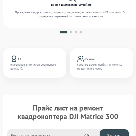
Точная диагностика устройств
Проверяем квадрокоптеры, подвесы, стедикамы, экшен-камеры и VR-системы DJI,
определяя первичный источник неисправности.
11+
65 мин
инженеров в команде сервисного
среднее время прибытия техника
центра DJI
на дом или в офис
Прайс лист на ремонт
квадрокоптера DJI Matrice 300
Бесплатная диагностика
0
Заказать