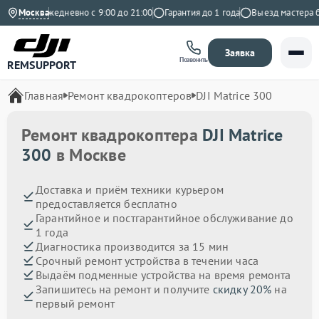
декс
Москва
Ежедневно с 9:00 до 21:00
Гарантия до 1 года
Выезд мастера бесп
Заявка
Позвонить
REMSUPPORT
Главная
Ремонт квадрокоптеров
DJI Matrice 300
Ремонт квадрокоптера
DJI Matrice
300
в Москве
Доставка и приём техники курьером
предоставляется бесплатно
Гарантийное и постгарантийное обслуживание до
1 года
Диагностика производится за 15 мин
Срочный ремонт устройства в течении часа
Выдаём подменные устройства на время ремонта
Запишитесь на ремонт и получите
скидку 20%
на
первый ремонт