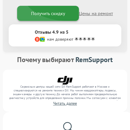
Получить скидку
Цены на ремонт
Отзывы 4.9 из 5
нам доверяют 🌟🌟🌟🌟🌟
Почему выбирают
RemSupport
Сервисные центры нашей сети DJI RemSupport работают в Москве и
специализируются на ремонте техники DJI. Мы чиним квадрокоптеры, подвесы,
экшен-камеры и другую технику. До начала работ выполняем предварительную
диагностику устройств для определения причины поломки. Мы согласуем с клиентом
перечень необходимых работ и их стоимость, затем выполняем ремонт с заменой
Читать далее
деталей по необходимости. В конце подтверждаем качество оказанных услуг
итоговым тестом всех функций техники.