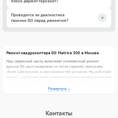
плохо держит горизонт?
Проводится ли диагностика
техники DJI перед ремонтом?
Ремонт квадрокоптера DJI Matrice 300 в Москве
Наш сервисный центр выполняет комплексный ремонт
дронов DJI, восстанавливая их после падений, перегрева,
сбоев электроники и неисправностей датчиков. Мы работаем
только с оригинальными комплектующими, проводим точную
диагностику и обеспечиваем корректную работу всех систем
после ремонта. Наши инженеры тщательно проверяют
каждый узел, чтобы квадрокоптер DJI
Matrice 300
вновь
демонстрировал стабильность в полёте и точность
управления.
Контакты
Распространённые неисправности квадрокоптеров