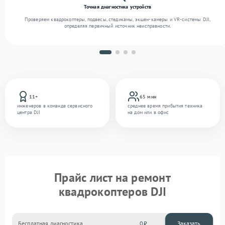
Точная диагностика устройств
Проверяем квадрокоптеры, подвесы, стедикамы, экшен-камеры и VR-системы DJI,
определяя первичный источник неисправности.
11+
65 мин
инженеров в команде сервисного
среднее время прибытия техника
центра DJI
на дом или в офис
Прайс лист на ремонт
квадрокоптеров DJI
Бесплатная диагностика
0
Заказать