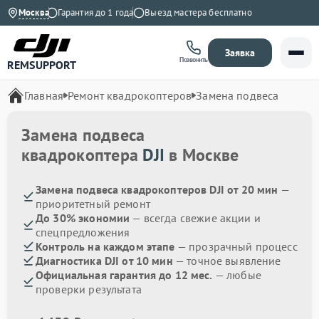
до 21:00
Москва
Гарантия до 1 года
Выезд мастера бесплатно
Заявка
Позвонить
REMSUPPORT
Главная
Ремонт квадрокоптеров
Замена подвеса
Замена подвеса
квадрокоптера
DJI
в Москве
Замена подвеса квадрокоптеров DJI от 20 мин
—
приоритетный ремонт
До 30% экономии
— всегда свежие акции и
спецпредложения
Контроль на каждом этапе
— прозрачный процесс
Диагностика DJI от 10 мин
— точное выявление
Официальная гарантия до 12 мес.
— любые
проверки результата