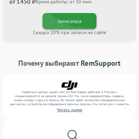
от 1450 ₽
Время работы: от 30 мин
Записаться
Скидка 20% при записи на сайте
Почему выбирают
RemSupport
Сервисные центры нашей сети DJI RemSupport работают в Москве и
специализируются на ремонте техники DJI. Мы чиним квадрокоптеры, подвесы,
экшен-камеры и другую технику. До начала работ выполняем предварительную
диагностику устройств для определения причины поломки. Мы согласуем с клиентом
перечень необходимых работ и их стоимость, затем выполняем ремонт с заменой
Читать далее
деталей по необходимости. В конце подтверждаем качество оказанных услуг
итоговым тестом всех функций техники.