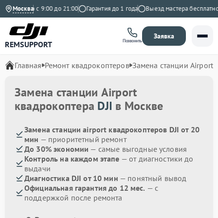
едневно с 9:00 до 21:00
Москва
Гарантия до 1 года
Выезд мастера бесплатно
Заявка
Позвонить
REMSUPPORT
Главная
Ремонт квадрокоптеров
Замена станции Airport
Замена станции Airport
квадрокоптера
DJI
в Москве
Замена станции airport квадрокоптеров DJI от 20
мин
— приоритетный ремонт
До 30% экономии
— самые выгодные условия
Контроль на каждом этапе
— от диагностики до
выдачи
Диагностика DJI от 10 мин
— понятный вывод
Официальная гарантия до 12 мес.
— с
поддержкой после ремонта