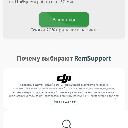
от 0 ₽
Время работы: от 30 мин
Записаться
Скидка 20% при записи на сайте
Почему выбирают
RemSupport
Сервисные центры нашей сети DJI RemSupport работают в Москве и
специализируются на ремонте техники DJI. Мы чиним квадрокоптеры, подвесы,
экшен-камеры и другую технику. До начала работ выполняем предварительную
диагностику устройств для определения причины поломки. Мы согласуем с клиентом
перечень необходимых работ и их стоимость, затем выполняем ремонт с заменой
Читать далее
деталей по необходимости. В конце подтверждаем качество оказанных услуг
итоговым тестом всех функций техники.