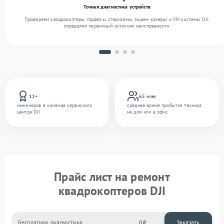
Точная диагностика устройств
Проверяем квадрокоптеры, подвесы, стедикамы, экшен-камеры и VR-системы DJI,
определяя первичный источник неисправности.
11+
65 мин
инженеров в команде сервисного
среднее время прибытия техника
центра DJI
на дом или в офис
Прайс лист на ремонт
квадрокоптеров DJI
Бесплатная диагностика
0
Заказать